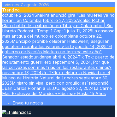
Skip
viernes 7 agosto 2026
to
Trending
content
octubre 2, 2024
Shakira anunció gira “Las mujeres ya no
lloran” en Colombia
febrero 27, 2025
Alcalde Richar
Claro habla de la situación en Tibú y el Catatumbo | Sin
Libreto Podcast | Temp: 1 Cap: 1
julio 11, 2025
La gaseosa
más antigua del mundo es colombiana
octubre 22,
2025
Municipio prohíbe celebrar Halloween, aseguran
que atenta contra los valores y la fe
agosto 14, 2025
“El
gobierno de Nicolás Maduro no termina este año”:
Senador estadounidense
abril 4, 2024
Tik Tok: puerto de
reclutamiento guerrillero
septiembre 5, 2024
¿Por qué
las cervezas son más frías en los restaurantes chinos?
noviembre 13, 2024
Un T-Rex celebra la Navidad en el
Museo de Historia Natural de Londres
septiembre 30,
2025
Ministro sin visa, pero con orgullo: así respondió
Juan Carlos Florián a EE.UU.
agosto 22, 2024
La Carne
Más Exclusiva del Mundo: «Hiberna» Hasta 15 Años
Envía tu noticia