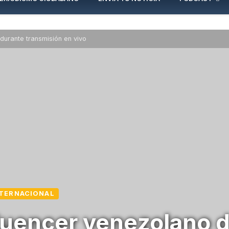
durante transmisión en vivo
NTERNACIONAL
fluencer venezolano 