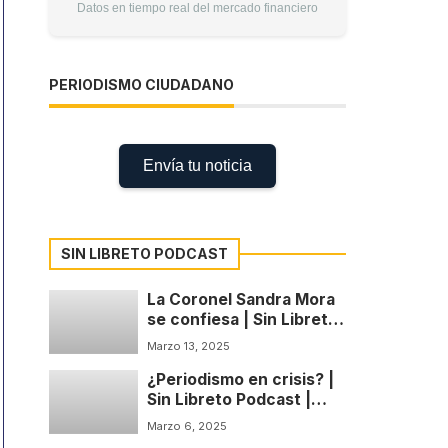
Datos en tiempo real del mercado financiero
PERIODISMO CIUDADANO
Envía tu noticia
SIN LIBRETO PODCAST
La Coronel Sandra Mora
se confiesa | Sin Libreto
Podcast | Temp: 1 Cap: 4
Marzo 13, 2025
¿Periodismo en crisis? |
Sin Libreto Podcast |
Temp: 1 Cap: 3
Marzo 6, 2025