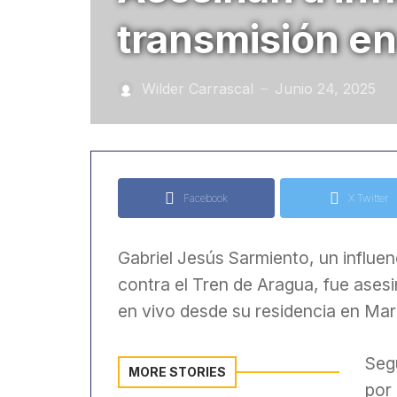
transmisión en
Wilder Carrascal
Junio 24, 2025
—
Facebook
X Twitter
Gabriel Jesús Sarmiento, un influ
contra el Tren de Aragua, fue asesi
en vivo desde su residencia en Mar
Segú
MORE STORIES
por