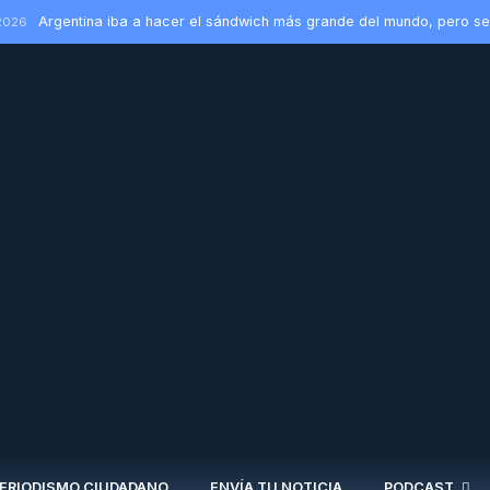
Argentina iba a hacer el sándwich más grande del mundo, pero se
2026
ERIODISMO CIUDADANO
ENVÍA TU NOTICIA
PODCAST