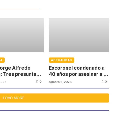
IA
ACTUALIDAD
orge Alfredo
Excoronel condenado a
: Tres presuntas
40 años por asesinar a un
as no quieren
firmante del Acuerdo de
0
0
2026
Agosto 5, 2026
par en el juicio
Paz
LOAD MORE