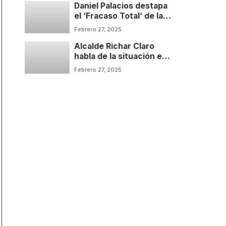
Daniel Palacios destapa
el ‘Fracaso Total’ de la
Paz de Petro | Sin Libreto
Febrero 27, 2025
Podcast | Temp: 1 Cap: 2
Alcalde Richar Claro
habla de la situación en
Tibú y el Catatumbo | Sin
Febrero 27, 2025
Libreto Podcast | Temp: 1
Cap: 1