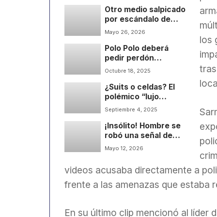
arma
Otro medio salpicado
por escándalo de
múlt
acoso
Mayo 26, 2026
los 
Polo Polo deberá
impa
pedir perdón
tra
públicamente
Octubre 18, 2025
loca
¿Suits o celdas? El
polémico “lujo
carcelario” de Epa
Sar
Septiembre 4, 2025
Colombia
exp
¡Insólito! Hombre se
robó una señal de
poli
Pare e intentó
Mayo 12, 2026
crim
llevársela en
TransMilenio
videos acusaba directamente a polic
frente a las amenazas que estaba r
En su último clip mencionó al líde