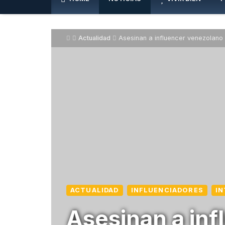
Actualidad
Asesinan a influencer venezolano 
ACTUALIDAD
INFLUENCIADORES
I
Asesinan a in