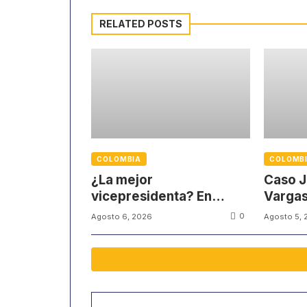
RELATED POSTS
COLOMBIA
COLOMB
¿La mejor
Caso J
vicepresidenta? En
Vargas
redes sociales
víctim
0
Agosto 6, 2026
Agosto 5, 
defienden su gestión
partici