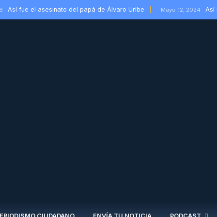
Así fue el asesinato del papá de Álvaro Uribe
Así
6
Mayo 12, 2024
ERIODISMO CIUDADANO
ENVÍA TU NOTICIA
PODCAST