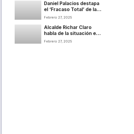
Daniel Palacios destapa
el ‘Fracaso Total’ de la
Paz de Petro | Sin Libreto
Febrero 27, 2025
Podcast | Temp: 1 Cap: 2
Alcalde Richar Claro
habla de la situación en
Tibú y el Catatumbo | Sin
Febrero 27, 2025
Libreto Podcast | Temp: 1
Cap: 1