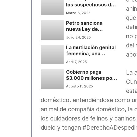
los sospechosos del
ani
homicidio del
Marzo 6, 2025
que
hombre hallado en el
Petro sanciona
Canal Bogotá en
def
nueva Ley de
Cúcuta.
no p
Encuestas
Julio 24, 2025
¿regulación
del 
La mutilación genital
necesaria o control
apo
femenina, una
sobre la opinión
práctica indigna que
pública?
Abril 7, 2025
persiste en
La a
Gobierno paga
Colombia.
$3.000 millones por
Cun
identificar autores
Agosto 11, 2025
esta
del crimen de Miguel
Uribe
doméstico, entendiéndose como una 
animal de compañía doméstico, la c
los cuidadores de felinos y caninos 
duelo y tengan #DerechoADespedir