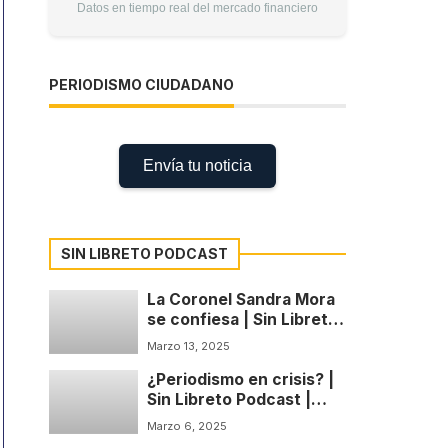
Datos en tiempo real del mercado financiero
PERIODISMO CIUDADANO
Envía tu noticia
SIN LIBRETO PODCAST
La Coronel Sandra Mora
se confiesa | Sin Libreto
Podcast | Temp: 1 Cap: 4
Marzo 13, 2025
¿Periodismo en crisis? |
Sin Libreto Podcast |
Temp: 1 Cap: 3
Marzo 6, 2025