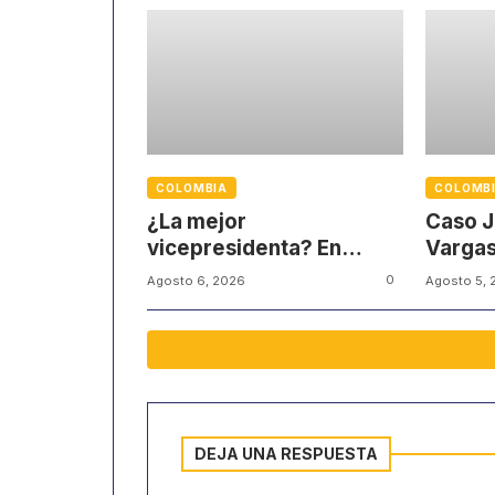
COLOMBIA
COLOMB
¿La mejor
Caso J
vicepresidenta? En
Vargas
redes sociales
víctim
0
Agosto 6, 2026
Agosto 5, 
defienden su gestión
partici
DEJA UNA RESPUESTA