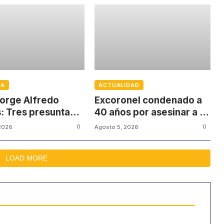
IA
ACTUALIDAD
orge Alfredo
Excoronel condenado a
: Tres presuntas
40 años por asesinar a un
as no quieren
firmante del Acuerdo de
0
0
2026
Agosto 5, 2026
par en el juicio
Paz
LOAD MORE