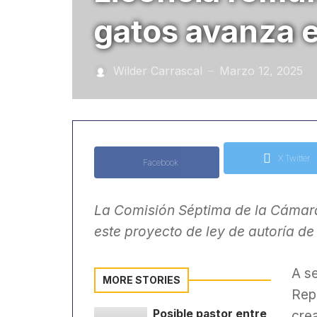
gatos avanza e
Wilder Carrascal
Marzo 12, 2025
—
X Twitter
Facebook
La Comisión Séptima de la Cámar
este proyecto de ley de autoría de
A s
MORE STORIES
Rep
cre
Posible pastor entre