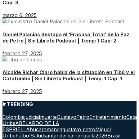
Cap: 3
marzo 6, 2025
Daniel Palacios destapa el ‘Fracaso Total’ de la Paz
de Petro | Sin Libreto Podcast | Temp: 1 Cap: 2
febrero 27, 2025
Alcalde Richar Claro habla de la situación en Tibú y el
Catatumbo | Sin Libreto Podcast | Temp: 1 Cap: 1
febrero 27, 2025
# TRENDING
Colombia
judicial
muerte
GustavoPetro
Entretenimiento
Cata
Uribe
ABELARDO DE LA
ESPRIELLA
bucaramanga
gustavo petro
Miguel
Uribe
Fútbol
Salud
santander
barranquilla
2026
Brasil