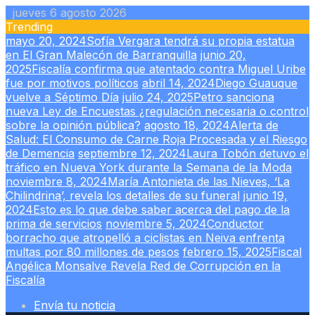
Skip
jueves 6 agosto 2026
to
Trending
content
mayo 20, 2024
Sofía Vergara tendrá su propia estatua
en El Gran Malecón de Barranquilla
junio 20,
2025
Fiscalía confirma que atentado contra Miguel Uribe
fue por motivos políticos
abril 14, 2024
Diego Guauque
vuelve a Séptimo Día
julio 24, 2025
Petro sanciona
nueva Ley de Encuestas ¿regulación necesaria o control
sobre la opinión pública?
agosto 18, 2024
Alerta de
Salud: El Consumo de Carne Roja Procesada y el Riesgo
de Demencia
septiembre 12, 2024
Laura Tobón detuvo el
tráfico en Nueva York durante la Semana de la Moda
noviembre 8, 2024
María Antonieta de las Nieves, ‘La
Chilindrina’, revela los detalles de su funeral
junio 19,
2024
Esto es lo que debe saber acerca del pago de la
prima de servicios
noviembre 5, 2024
Conductor
borracho que atropelló a ciclistas en Neiva enfrenta
multas por 80 millones de pesos
febrero 15, 2025
Fiscal
Angélica Monsalve Revela Red de Corrupción en la
Fiscalía
Envía tu noticia