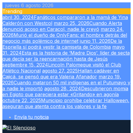
Skip
jueves 6 agosto 2026
to
Trending
content
abril 30, 2024
Fanáticos compararon a la mamá de Yina
Calderón con Westcol
marzo 25, 2026
Cuando Alerta
denunció acoso en Caracol, nadie le creyó
marzo 24,
2026
Murió el dueño de OnlyFans: el hombre detrás del
negocio más polémico de internet
junio 11, 2026
De la
Espriella sí podrá vestir la camiseta de Colombia
mayo
31, 2024
Esta es la historia de ‘Madre Dios’, líder de secta
que decía ser la reencarnación hasta de Jesús
septiembre 15, 2024
Lincoln Palomeque visitó el Club
Atlético Nacional
agosto 27, 2025
Hallan cadáver en
Cajicá, se pensó que era Valeria Afanador
marzo 19,
2026
Cuando mataron 50 mil indígenas en el Putumayo y
a nadie le importó
agosto 28, 2024
Descubrieron momia
en Egipto que pareciera estar «Gritando» en agonía
octubre 22, 2025
Municipio prohíbe celebrar Halloween,
aseguran que atenta contra los valores y la fe
Envía tu noticia