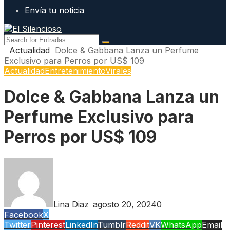
Envía tu noticia
Actualidad
Dolce & Gabbana Lanza un Perfume
Exclusivo para Perros por US$ 109
Actualidad
Entretenimiento
Virales
Dolce & Gabbana Lanza un
Perfume Exclusivo para
Perros por US$ 109
Lina Diaz
agosto 20, 2024
0
—
Facebook
X
Twitter
Pinterest
LinkedIn
Tumblr
Reddit
VK
WhatsApp
Email