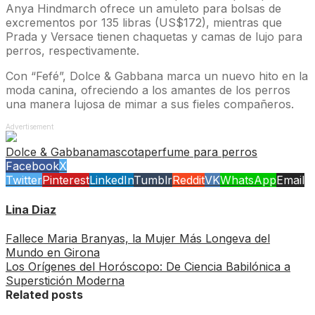
Anya Hindmarch ofrece un amuleto para bolsas de
excrementos por 135 libras (US$172), mientras que
Prada y Versace tienen chaquetas y camas de lujo para
perros, respectivamente.
Con “Fefé”, Dolce & Gabbana marca un nuevo hito en la
moda canina, ofreciendo a los amantes de los perros
una manera lujosa de mimar a sus fieles compañeros.
Advertisement
Dolce & Gabbana
mascota
perfume para perros
Facebook
X
Twitter
Pinterest
LinkedIn
Tumblr
Reddit
VK
WhatsApp
Email
Lina Diaz
Fallece Maria Branyas, la Mujer Más Longeva del
Mundo en Girona
Los Orígenes del Horóscopo: De Ciencia Babilónica a
Superstición Moderna
Related posts