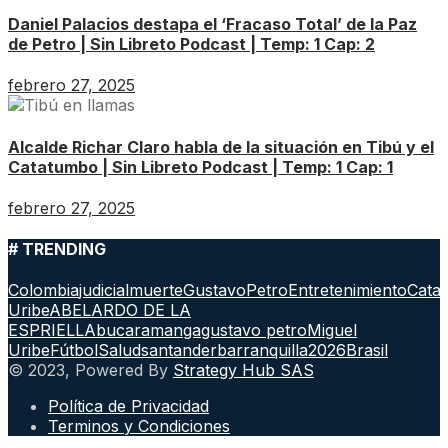
Daniel Palacios destapa el ‘Fracaso Total’ de la Paz
de Petro | Sin Libreto Podcast | Temp: 1 Cap: 2
febrero 27, 2025
Alcalde Richar Claro habla de la situación en Tibú y el
Catatumbo | Sin Libreto Podcast | Temp: 1 Cap: 1
febrero 27, 2025
# TRENDING
Colombia
judicial
muerte
GustavoPetro
Entretenimiento
Cata
Uribe
ABELARDO DE LA
ESPRIELLA
bucaramanga
gustavo petro
Miguel
Uribe
Fútbol
Salud
santander
barranquilla
2026
Brasil
© 2023, Powered By
Strategy Hub SAS
Política de Privacidad
Terminos y Condiciones