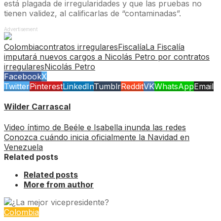
está plagada de irregularidades y que las pruebas no
tienen validez, al calificarlas de “contaminadas”.
Advertisement
Colombia
contratos irregulares
Fiscalía
La Fiscalía
imputará nuevos cargos a Nicolás Petro por contratos
irregulares
Nicolás Petro
Facebook
X
Twitter
Pinterest
LinkedIn
Tumblr
Reddit
VK
WhatsApp
Email
Wilder Carrascal
Video íntimo de Beéle e Isabella inunda las redes
Conozca cuándo inicia oficialmente la Navidad en
Venezuela
Related posts
Related posts
More from author
Colombia