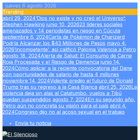
Skip
jueves 6 agosto 2026
to
Trending
content
abril 29, 2024
‘Dios no existe y no creó el Universo’:
Stephen Hawking
junio 10, 2026
23 líderes sociales
amenazados y 14 periodistas en riesgo en Cúcuta
septiembre 6, 2024
Carta de Pokémon de Charizard
Podría Alcanzar los $43 Millones de Pesos
mayo 4,
2026
‘incompetente’, así calificó Paloma Valencia a Petro
agosto 18, 2024
Alerta de Salud: El Consumo de Carne
Roja Procesada y el Riesgo de Demencia
junio 14,
2024
Cómo aplicar a la reciente convocatoria del Dane
con oportunidades de salario de hasta 4 millones
noviembre 14, 2024
Vidente predijo el futuro de Donald
Trump tras su regreso a la Casa Blanca
abril 25, 2026
La
violencia deja sin alas al Catatumbo, vuelos a Tibú
quedan suspendidos
agosto 7, 2024
En su segundo año,
Petro aún no concreta su visión para el país
abril 4,
2024
Congreso dijo no al acoso sexual en el trabajo
Envía tu noticia