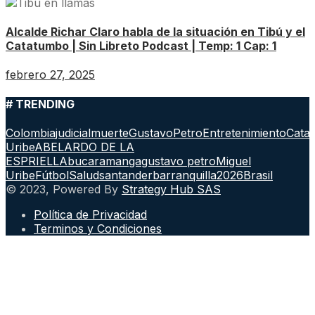
Alcalde Richar Claro habla de la situación en Tibú y el
Catatumbo | Sin Libreto Podcast | Temp: 1 Cap: 1
febrero 27, 2025
# TRENDING
Colombia
judicial
muerte
GustavoPetro
Entretenimiento
Cata
Uribe
ABELARDO DE LA
ESPRIELLA
bucaramanga
gustavo petro
Miguel
Uribe
Fútbol
Salud
santander
barranquilla
2026
Brasil
© 2023, Powered By
Strategy Hub SAS
Política de Privacidad
Terminos y Condiciones