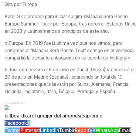
Gira por Europa
Karol G se prepara para iniciar su gira «Mañana Será Bonito
Europe Summer Tour» por Europa, tras recorrer Estados Unid
en 2023 y Latinoamérica a principios de este año.
«¡Europa! En 2019 fue la última vez que nos vimos, pero
cerramos el ‘Mañana Será Bonito Tour’ contigo en el verano»,
compartió la cantante antioqueña en su cuenta de Instagram.
El tour comenzará el 8 de junio en Zúrich (Suiza) y concluirá el
20 de julio en Madrid (España), abarcando un total de 10
presentaciones que la llevarán por Suiza, Alemania, Francia,
Holanda, Inglaterra, Italia, Bélgica, Portugal y España.
Advertisement
billboard
karol g
mujer del año
musica
premio
Facebook
X
Twitter
Pinterest
LinkedIn
Tumblr
Reddit
VK
WhatsApp
Email