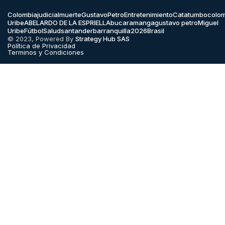
Colombia
judicial
muerte
GustavoPetro
Entretenimiento
Catatumbo
colo
Uribe
ABELARDO DE LA ESPRIELLA
bucaramanga
gustavo petro
Miguel
Uribe
Fútbol
Salud
santander
barranquilla
2026
Brasil
© 2023, Powered By
Strategy Hub SAS
Política de Privacidad
Terminos y Condiciones