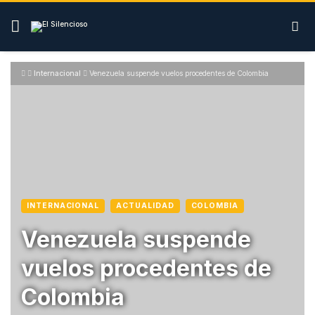
Skip
to
content
Internacional
Venezuela suspende vuelos procedentes de Colombia
INTERNACIONAL
ACTUALIDAD
COLOMBIA
Venezuela suspende
vuelos procedentes de
Colombia