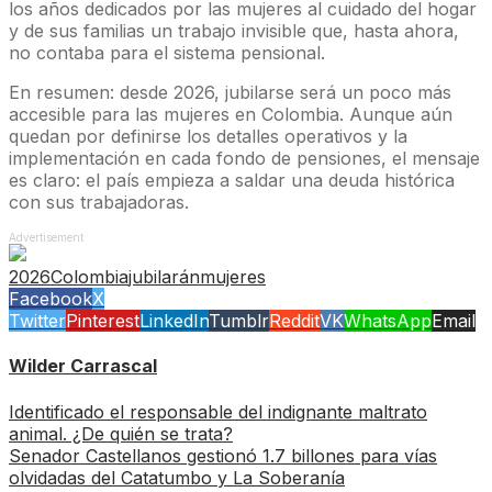
los años dedicados por las mujeres al cuidado del hogar
y de sus familias un trabajo invisible que, hasta ahora,
no contaba para el sistema pensional.
En resumen: desde 2026, jubilarse será un poco más
accesible para las mujeres en Colombia. Aunque aún
quedan por definirse los detalles operativos y la
implementación en cada fondo de pensiones, el mensaje
es claro: el país empieza a saldar una deuda histórica
con sus trabajadoras.
Advertisement
2026
Colombia
jubilarán
mujeres
Facebook
X
Twitter
Pinterest
LinkedIn
Tumblr
Reddit
VK
WhatsApp
Email
Wilder Carrascal
Identificado el responsable del indignante maltrato
animal. ¿De quién se trata?
Senador Castellanos gestionó 1.7 billones para vías
olvidadas del Catatumbo y La Soberanía