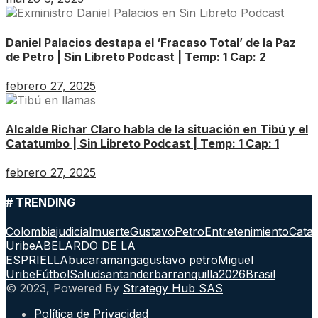
Daniel Palacios destapa el ‘Fracaso Total’ de la Paz
de Petro | Sin Libreto Podcast | Temp: 1 Cap: 2
febrero 27, 2025
Alcalde Richar Claro habla de la situación en Tibú y el
Catatumbo | Sin Libreto Podcast | Temp: 1 Cap: 1
febrero 27, 2025
# TRENDING
Colombia
judicial
muerte
GustavoPetro
Entretenimiento
Cata
Uribe
ABELARDO DE LA
ESPRIELLA
bucaramanga
gustavo petro
Miguel
Uribe
Fútbol
Salud
santander
barranquilla
2026
Brasil
© 2023, Powered By
Strategy Hub SAS
Política de Privacidad