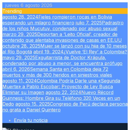
Skip
jueves 6 agosto 2026
to
Trending
content
agosto 28, 2024
Fieles rompieron rocas en Bolivia
esperando un milagro financiero
julio 7, 2025
Padrastro
de los niños Mucutuy, condenado por abuso sexual
marzo 29, 2025
Deportan a ‘Leito Oficial’, creador de
contenido que alentaba invasiones de casas en EE.UU
octubre 28, 2025
Mujer se lanzó con su hija de 10 meses
al Río Bogotá
abril 19, 2024
¿Vuelve ‘El Rey’ a Colombia?
mayo 29, 2025
Exguitarrista de Doctor Krápula,
condenado por abuso a menor, se encuentra prófugo
abril 6, 2026
Semana Santa en Colombia deja 72
muertos y más de 300 heridos en siniestros viales
agosto 11, 2024
Colombia Podría Darle una «Segunda
Muerte» a Pablo Escobar: Proyecto de Ley Busca
Eliminar su Imagen
agosto 22, 2024
Nuevo Récord
Guinness: Hombre Gira su Teléfono 320 Veces en un
Dedo
agosto 15, 2025
Congreso de Perú declara persona
no grata a Daniel Quintero
Envía tu noticia