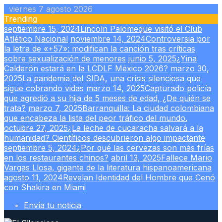
Skip
viernes 7 agosto 2026
to
Trending
content
septiembre 15, 2024
Lincoln Palomeque visitó el Club
Atlético Nacional
noviembre 14, 2024
Controversia por
la letra de «+57»: modifican la canción tras críticas
sobre sexualización de menores
junio 5, 2025
¿Yina
Calderón estará en la LCDLF México 2026?
marzo 30,
2025
La pandemia del SIDA, una crisis silenciosa que
sigue cobrando vidas
marzo 14, 2025
Capturado policía
que agredió a su hija de 5 meses de edad, ¿De quién se
trata?
marzo 7, 2025
Barranquilla: La ciudad colombiana
que encabeza la lista del peor tráfico del mundo.
octubre 27, 2025
¿La leche de cucaracha salvará a la
humanidad? Científicos descubrieron algo impactante
septiembre 5, 2024
¿Por qué las cervezas son más frías
en los restaurantes chinos?
abril 13, 2025
Fallece Mario
Vargas Llosa, gigante de la literatura hispanoamericana
agosto 11, 2024
Revelan Identidad del Hombre que Cenó
con Shakira en Miami
Envía tu noticia