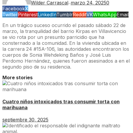
Wilder Carrascal
marzo 24, 2025
0
—
Facebook
X
Twitter
Pinterest
LinkedIn
Tumblr
Reddit
VK
WhatsApp
Email
En un trágico suceso ocurrido el pasado sábado 22 de
marzo, la tranquilidad del barrio Kirpas en Villavicencio
se vio rota por un presunto parricidio que ha
consternado a la comunidad. En la vivienda ubicada en
la carrera 24 #15A-106, las autoridades encontraron los
cuerpos de Sonia Wehdeking Baños y José Luis
Perdomo Hernández, quienes fueron asesinados a en el
segundo piso de su residencia.
More stories
Cuatro niños intoxicados tras consumir torta con
marihuana
septiembre 30, 2025