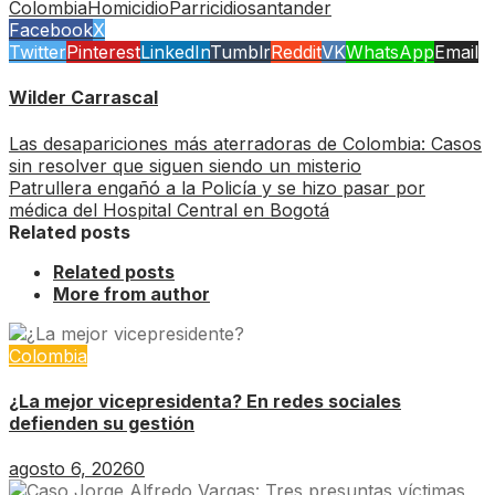
Colombia
Homicidio
Parricidio
santander
Facebook
X
Twitter
Pinterest
LinkedIn
Tumblr
Reddit
VK
WhatsApp
Email
Wilder Carrascal
Las desapariciones más aterradoras de Colombia: Casos
sin resolver que siguen siendo un misterio
Patrullera engañó a la Policía y se hizo pasar por
médica del Hospital Central en Bogotá
Related posts
Related posts
More from author
Colombia
¿La mejor vicepresidenta? En redes sociales
defienden su gestión
agosto 6, 2026
0