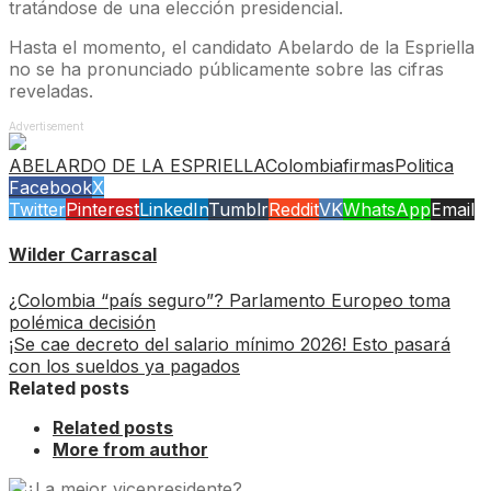
tratándose de una elección presidencial.
Hasta el momento, el candidato Abelardo de la Espriella
no se ha pronunciado públicamente sobre las cifras
reveladas.
Advertisement
ABELARDO DE LA ESPRIELLA
Colombia
firmas
Politica
Facebook
X
Twitter
Pinterest
LinkedIn
Tumblr
Reddit
VK
WhatsApp
Email
Wilder Carrascal
¿Colombia “país seguro”? Parlamento Europeo toma
polémica decisión
¡Se cae decreto del salario mínimo 2026! Esto pasará
con los sueldos ya pagados
Related posts
Related posts
More from author