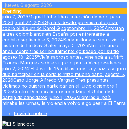
Skip
jueves 6 agosto 2026
to
Trending
content
julio 7, 2025
Miguel Uribe lidera intención de voto para
2026
abril 22, 2024
Syntek desató polémica al opinar
sobre el álbum de Karol G
septiembre 11, 2025
Arrestan
a tres colombianos en España por enfrentarse a
cuchillo
septiembre 3, 2024
Boda millonaria sin novio: la
historia de Lindsay Slater
mayo 5, 2025
Niño de cinco
años muere tras ser brutalmente golpeado por su tío
agosto 18, 2025
“Vivía sabroso antes, vine acá a sufrir”:
Francia Márquez sobre su paso por la Vicepresidencia
julio 2, 2024
‘El Javi’ de ‘Pandillas, guerra y paz’ aseguró
que participar en la serie le ‘hizo mucho daño’
agosto 5,
2026
Caso Jorge Alfredo Vargas: Tres presuntas
víctimas no quieren participar en el juicio
diciembre 1,
2025
Centro Democrático retira a Miguel Uribe de la
baraja de candidatos
junio 1, 2026
Mientras el país
miraba las urnas, la violencia volvió a golpear a El Tarra
Envía tu noticia