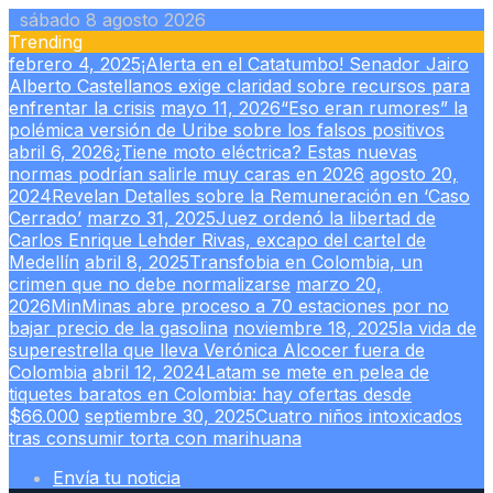
Skip
sábado 8 agosto 2026
to
Trending
content
febrero 4, 2025
¡Alerta en el Catatumbo! Senador Jairo
Alberto Castellanos exige claridad sobre recursos para
enfrentar la crisis
mayo 11, 2026
“Eso eran rumores” la
polémica versión de Uribe sobre los falsos positivos
abril 6, 2026
¿Tiene moto eléctrica? Estas nuevas
normas podrían salirle muy caras en 2026
agosto 20,
2024
Revelan Detalles sobre la Remuneración en ‘Caso
Cerrado’
marzo 31, 2025
Juez ordenó la libertad de
Carlos Enrique Lehder Rivas, excapo del cartel de
Medellín
abril 8, 2025
Transfobia en Colombia, un
crimen que no debe normalizarse
marzo 20,
2026
MinMinas abre proceso a 70 estaciones por no
bajar precio de la gasolina
noviembre 18, 2025
la vida de
superestrella que lleva Verónica Alcocer fuera de
Colombia
abril 12, 2024
Latam se mete en pelea de
tiquetes baratos en Colombia: hay ofertas desde
$66.000
septiembre 30, 2025
Cuatro niños intoxicados
tras consumir torta con marihuana
Envía tu noticia