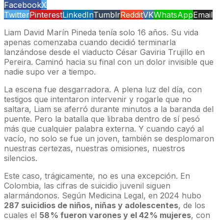
Facebook
X
Twitter
Pinterest
LinkedIn
Tumblr
Reddit
VK
WhatsApp
Email
Liam David Marín Pineda tenía solo 16 años. Su vida
apenas comenzaba cuando decidió terminarla
lanzándose desde el viaducto César Gaviria Trujillo en
Pereira. Caminó hacia su final con un dolor invisible que
nadie supo ver a tiempo.
La escena fue desgarradora. A plena luz del día, con
testigos que intentaron intervenir y rogarle que no
saltara, Liam se aferró durante minutos a la baranda del
puente. Pero la batalla que libraba dentro de sí pesó
más que cualquier palabra externa. Y cuando cayó al
vacío, no solo se fue un joven, también se desplomaron
nuestras certezas, nuestras omisiones, nuestros
silencios.
Este caso, trágicamente, no es una excepción. En
Colombia, las cifras de suicidio juvenil siguen
alarmándonos. Según Medicina Legal, en 2024 hubo
287 suicidios de niños, niñas y adolescentes
, de los
cuales el
58 % fueron varones y el 42 % mujeres
, con