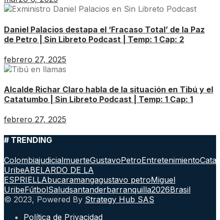
Daniel Palacios destapa el ‘Fracaso Total’ de la Paz
de Petro | Sin Libreto Podcast | Temp: 1 Cap: 2
febrero 27, 2025
Alcalde Richar Claro habla de la situación en Tibú y el
Catatumbo | Sin Libreto Podcast | Temp: 1 Cap: 1
febrero 27, 2025
# TRENDING
Colombia
judicial
muerte
GustavoPetro
Entretenimiento
Cata
Uribe
ABELARDO DE LA
ESPRIELLA
bucaramanga
gustavo petro
Miguel
Uribe
Fútbol
Salud
santander
barranquilla
2026
Brasil
© 2023, Powered By
Strategy Hub SAS
Política de Privacidad