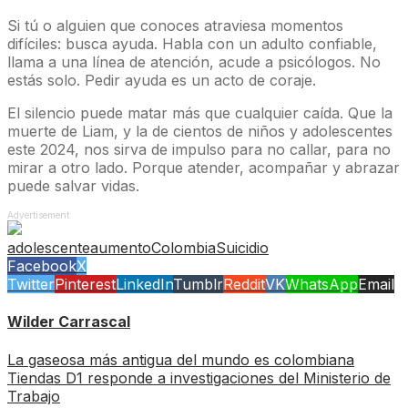
Si tú o alguien que conoces atraviesa momentos
difíciles: busca ayuda. Habla con un adulto confiable,
llama a una línea de atención, acude a psicólogos. No
estás solo. Pedir ayuda es un acto de coraje.
El silencio puede matar más que cualquier caída. Que la
muerte de Liam, y la de cientos de niños y adolescentes
este 2024, nos sirva de impulso para no callar, para no
mirar a otro lado. Porque atender, acompañar y abrazar
puede salvar vidas.
Advertisement
adolescente
aumento
Colombia
Suicidio
Facebook
X
Twitter
Pinterest
LinkedIn
Tumblr
Reddit
VK
WhatsApp
Email
Wilder Carrascal
La gaseosa más antigua del mundo es colombiana
Tiendas D1 responde a investigaciones del Ministerio de
Trabajo