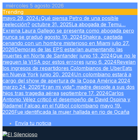
Skip
miércoles 5 agosto 2026
to
Trending
content
mayo 29, 2024
¿Qué piensa Petro de una posible
reelección?
octubre 31, 2025
La abogada de Temu…
Exreina Laura Gallego se presenta como abogada pero
nunca se graduó
agosto 10, 2024
Shakira, captada
cenando con un hombre misterioso en Miami
julio 27,
2026
Demoras de las EPS estarían aumentando las
muertes en Norte de Santander
junio 13, 2024
Que no le
nieguen la VISA por estos errores
junio 6, 2024
Revelan
los ingresos de repartidores Colombianos de UberEats
en Nueva York
junio 20, 2024
Un colombiano estará a
cargo del show de apertura de la Copa América 2024
marzo 24, 2026
“Eran mi vida”: madre despide a sus dos
hijos tras tragedia aérea
septiembre 17, 2024
Carlos
Antonio Vélez criticó el desempeño de David Ospina y
Radamel Falcao en el fútbol colombiano
mayo 19,
2026
Fue identificada la mujer hallada en rio de Ocaña
Envía tu noticia