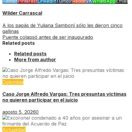
Twitter
Pinterest
LinkedIn
Tumblr
Reddit
VK
WhatsApp
Email
Wilder Carrascal
A los papás de Yuliana Samboní sólo les dieron cinco
gallinas
Puente colapsó antes de ser inaugurado
Related posts
Related posts
More from author
Colombia
Caso Jorge Alfredo Vargas: Tres presuntas víctimas
no quieren participar en el juicio
agosto 5, 2026
0
Actualidad