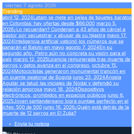
Skip
viernes 7 agosto 2026
to
Trending
content
abril 12, 2024
Latam se mete en pelea de tiquetes baratos
en Colombia: hay ofertas desde $66.000
marzo 5,
2026
¿Lo recuerdan? Condenan a 43 años de cárcel a
pastor por secuestrar y abusar de su hijastra
mayo 17,
2024
Inteligencia artificial vaticinó los números que se
ganarán el Baloto en mayo
agosto 7, 2024
En su
segundo año, Petro aún no concreta su visión para el
país
marzo 12, 2025
Licencia remunerada tras muerte de
perros y gatos avanza en el congreso.
octubre 15,
2024
Motociclistas generaron monumental trancón en
un puente peatonal de Bogotá
junio 23, 2024
Ángela
Aguilar se tatuó las iniciales de Nodal y defendió su
relación amorosa
mayo 18, 2024
Dispositivos
electrónicos, prohibidos en espacios públicos
junio 6,
2025
Joven santandereano logra puntaje perfecto en el
Icfes: 500 de 500
junio 16, 2026
¿Quién está detrás de la
muerte de 12 perros en El Zulia?
Envía tu noticia