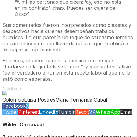
“A mí las personas que dicen: ‘ay, eso no está
en mi contrato’, chao. Puedes ser cajera del
Oxxo”.
Sus comentarios fueron interpretados como clasistas y
despectivos hacia quienes desempeñan trabajos
humildes. Lo que parecía un toque de sarcasmo terminó
convirtiéndose en una lluvia de críticas que la obligó a
disculparse públicamente.
En redes, muchos usuarios coincidieron en que
“burlarse de la gente le salió caro”, y que su tono altivo
fue el verdadero error en esta receta laboral que no le
salió como esperaba.
Advertisement
Colombia
Luisa Postres
María Fernanda Cabal
Facebook
X
Twitter
Pinterest
LinkedIn
Tumblr
Reddit
VK
WhatsApp
Email
Wilder Carrascal