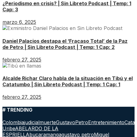
¿Periodismo en crisis? | Sin Libreto Podcast | Temp: 1
Cap: 3
marzo 6, 2025
Daniel Palacios destapa el ‘Fracaso Total’ de la Paz
de Petro | Sin Libreto Podcast | Temp: 1 Cap: 2
febrero 27, 2025
Alcalde Richar Claro habla de la situación en Tibú y el
Catatumbo | Sin Libreto Podcast | Temp: 1 Cap: 1
febrero 27, 2025
# TRENDING
Colombia
judicial
muerte
GustavoPetro
Entretenimiento
Cata
Uribe
ABELARDO DE LA
ESPRIELLA
bucaramanga
gustavo petro
Miguel