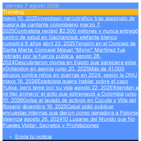
Skip
viernes 7 agosto 2026
to
Trending
content
mayo 10, 2025
Investigan narcotráfico tras asesinato de
suegra de cantante colombiano
marzo 7,
2025
Contratista recibió $2.500 millones y nunca entregó
centro de salud en Gachancipá: elefante blanco
cumplirá 6 años
abril 23, 2025
Tensión en el Concejo de
Santa Marta: Concejal Miguel “Mono” Martínez fue
retirado por la fuerza pública.
agosto 28,
2024
Descubrieron momia en Egipto que pareciera estar
«Gritando» en agonía
junio 20, 2025
Más de 41.000
abusos contra niños en guerras en 2024, según la ONU
mayo 16, 2026
Esteticista quiere hablar sobre el caso
Yulixa, pero teme por su vida
agosto 22, 2025
‘Atiendan a
mi hijo primero’ el grito que estremeció a Colombia
junio
10, 2026
Golpe al lavado de activos en Cúcuta y Villa del
Rosario
diciembre 16, 2025
Cabal pidió publicar
encuestas internas que dieron como ganadora a Paloma
Valencia
agosto 26, 2024
10 Lugares del Mundo que No
Puedes Visitar: Secretos y Prohibiciones
Envía tu noticia