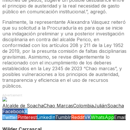
millones de pesos, sugiere un posible desbalance entre
el principio de austeridad y la real necesidad de gasto
público en comunicación institucional.”, agregó.
Finalmente, la representante Alexandra Vásquez reiteró
que su solicitud a la Procuraduría es para que se inicie
una indagación preliminar y una posterior investigación
disciplinaria en contra del alcalde Perico, en
conformidad con los artículos 208 y 211 de la Ley 1952
de 2019, por la presunta comisión de faltas disciplinarias
gravísimas. Asimismo, se revise diligentemente lo
relacionado con el incumplimiento de los deberes
establecidos en la Ley 2345 de 2023 “Chao marcas”, y
posibles vulneraciones a los principios de austeridad,
transparencia y eficiencia en el uso de recursos
públicos.
Advertisement
Alcalde de Soacha
Chao Marcas
Colombia
Julián
Soacha
Facebook
X
Twitter
Pinterest
LinkedIn
Tumblr
Reddit
VK
WhatsApp
Email
Wilder Carrascal