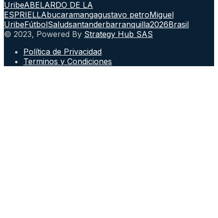
Uribe
ABELARDO DE LA
ESPRIELLA
bucaramanga
gustavo petro
Miguel
Uribe
Fútbol
Salud
santander
barranquilla
2026
Brasil
© 2023, Powered By
Strategy Hub SAS
Política de Privacidad
Terminos y Condiciones