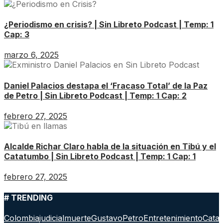
¿Periodismo en crisis? | Sin Libreto Podcast | Temp: 1
Cap: 3
marzo 6, 2025
Daniel Palacios destapa el ‘Fracaso Total’ de la Paz
de Petro | Sin Libreto Podcast | Temp: 1 Cap: 2
febrero 27, 2025
Alcalde Richar Claro habla de la situación en Tibú y el
Catatumbo | Sin Libreto Podcast | Temp: 1 Cap: 1
febrero 27, 2025
# TRENDING
Colombia
judicial
muerte
GustavoPetro
Entretenimiento
Cata