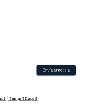
Envía tu noticia
st | Temp: 1 Cap: 4