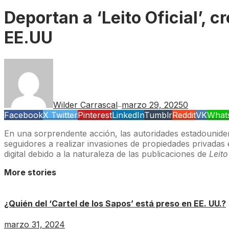
Deportan a ‘Leito Oficial’, 
EE.UU
Wilder Carrascal
marzo 29, 2025
0
—
Facebook
X Twitter
Pinterest
LinkedIn
Tumblr
Reddit
VK
What
En una sorprendente acción, las autoridades estadounid
seguidores a realizar invasiones de propiedades privadas
digital debido a la naturaleza de las publicaciones de
Leito
More stories
¿Quién del ‘Cartel de los Sapos’ está preso en EE. UU.?
marzo 31, 2024