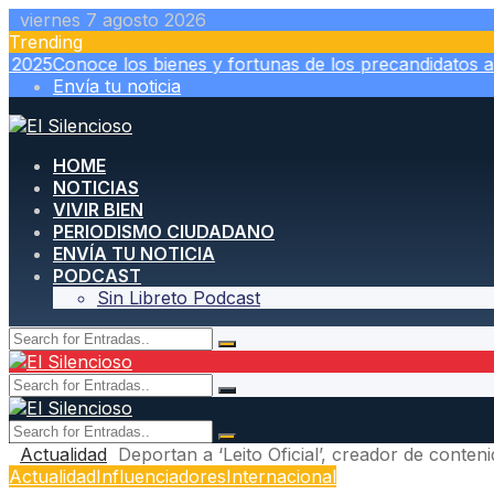
Skip
viernes 7 agosto 2026
to
Trending
content
025
Conoce los bienes y fortunas de los precandidatos a l
Envía tu noticia
HOME
NOTICIAS
VIVIR BIEN
PERIODISMO CIUDADANO
ENVÍA TU NOTICIA
PODCAST
Sin Libreto Podcast
Actualidad
Deportan a ‘Leito Oficial’, creador de conte
Actualidad
Influenciadores
Internacional