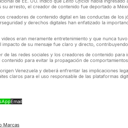
acional de EE. UU. indicó que
Leito Oficial
había ingresado a
ras su arresto, el creador de contenido fue deportado a Mé
los creadores de contenido digital en las conductas de los jó
seguridad y derechos digitales han enfatizado la importanci
videos eran meramente entretenimiento y que nunca tuvo la 
 impacto de su mensaje fue claro y directo, contribuyendo 
r de las redes sociales y los creadores de contenido para i
 contenido para evitar la propagación de comportamientos 
origen Venezuela y deberá enfrentar las implicaciones lega
ites claros para el uso responsable de las plataformas digit
sApp
Email
ao Marcas