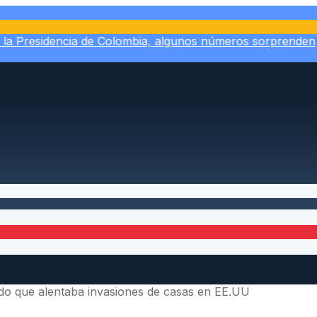
a Presidencia de Colombia, algunos números sorprenden
mar
nido que alentaba invasiones de casas en EE.UU