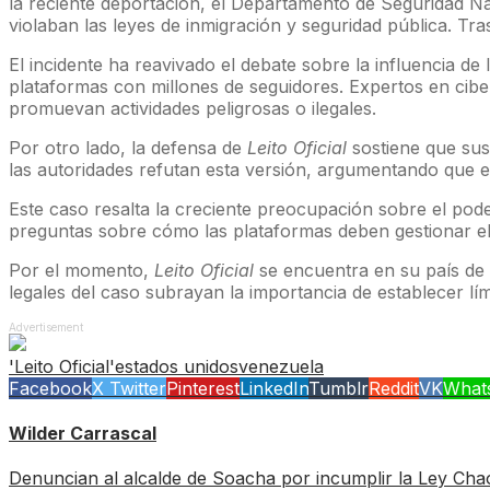
la reciente deportación, el Departamento de Seguridad N
violaban las leyes de inmigración y seguridad pública. T
El incidente ha reavivado el debate sobre la influencia de 
plataformas con millones de seguidores. Expertos en ciber
promuevan actividades peligrosas o ilegales.
Por otro lado, la defensa de
Leito Oficial
sostiene que sus 
las autoridades refutan esta versión, argumentando que el
Este caso resalta la creciente preocupación sobre el pode
preguntas sobre cómo las plataformas deben gestionar el
Por el momento,
Leito Oficial
se encuentra en su país de 
legales del caso subrayan la importancia de establecer lím
Advertisement
'Leito Oficial'
estados unidos
venezuela
Facebook
X Twitter
Pinterest
LinkedIn
Tumblr
Reddit
VK
What
Wilder Carrascal
Denuncian al alcalde de Soacha por incumplir la Ley Ch