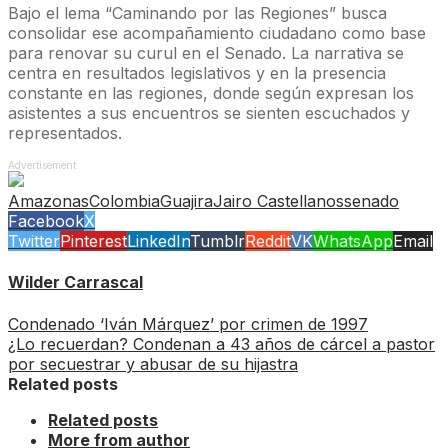
Bajo el lema “Caminando por las Regiones” busca
consolidar ese acompañamiento ciudadano como base
para renovar su curul en el Senado. La narrativa se
centra en resultados legislativos y en la presencia
constante en las regiones, donde según expresan los
asistentes a sus encuentros se sienten escuchados y
representados.
Advertisement
Amazonas
Colombia
Guajira
Jairo Castellanos
senado
Facebook
X
Twitter
Pinterest
LinkedIn
Tumblr
Reddit
VK
WhatsApp
Email
Wilder Carrascal
Condenado ‘Iván Márquez’ por crimen de 1997
¿Lo recuerdan? Condenan a 43 años de cárcel a pastor
por secuestrar y abusar de su hijastra
Related posts
Related posts
More from author