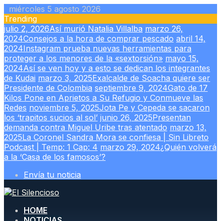
Skip
miércoles 5 agosto 2026
to
Trending
content
julio 2, 2026
Así murió Natalia Villalba
marzo 26,
2024
Consejos a la hora de comprar pescado
abril 14,
2024
Instagram prueba nuevas herramientas para
proteger a los menores de la «sextorsión»
mayo 15,
2024
Así se ven hoy y a esto se dedican los integrantes
de Kudai
marzo 3, 2025
Exalcalde de Soacha quiere ser
Presidente de Colombia
septiembre 9, 2024
Gato de 17
Kilos Pone en Aprietos a Su Refugio y Conmueve las
Redes
noviembre 5, 2025
Jota Pe y Cepeda se sacaron
los ‘trapitos sucios al sol’
junio 26, 2025
Presentan
demanda contra Miguel Uribe tras atentado
marzo 13,
2025
La Coronel Sandra Mora se confiesa | Sin Libreto
Podcast | Temp: 1 Cap: 4
marzo 29, 2024
¿Quién volverá
a la ‘Casa de los famosos’?
Envía tu noticia
HOME
NOTICIAS