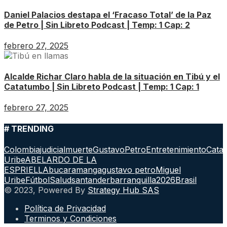
Daniel Palacios destapa el ‘Fracaso Total’ de la Paz
de Petro | Sin Libreto Podcast | Temp: 1 Cap: 2
febrero 27, 2025
Alcalde Richar Claro habla de la situación en Tibú y el
Catatumbo | Sin Libreto Podcast | Temp: 1 Cap: 1
febrero 27, 2025
# TRENDING
Colombia
judicial
muerte
GustavoPetro
Entretenimiento
Cata
Uribe
ABELARDO DE LA
ESPRIELLA
bucaramanga
gustavo petro
Miguel
Uribe
Fútbol
Salud
santander
barranquilla
2026
Brasil
© 2023, Powered By
Strategy Hub SAS
Política de Privacidad
Terminos y Condiciones