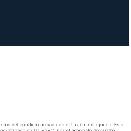
entos del conflicto armado en el Urabá antioqueño. Esta
 secretariado de las FARC, por el asesinato de cuatro