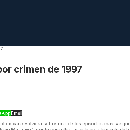
97
or crimen de 1997
sApp
Email
 colombiana volviera sobre uno de los episodios más sangri
‘Iván Márquez’
, exjefe guerrillero y antiguo integrante del