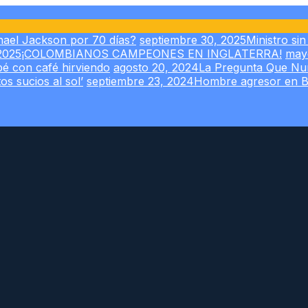
chael Jackson por 70 días?
septiembre 30, 2025
Ministro si
2025
¡COLOMBIANOS CAMPEONES EN INGLATERRA!
may
é con café hirviendo
agosto 20, 2024
La Pregunta Que Nu
os sucios al sol’
septiembre 23, 2024
Hombre agresor en Bog