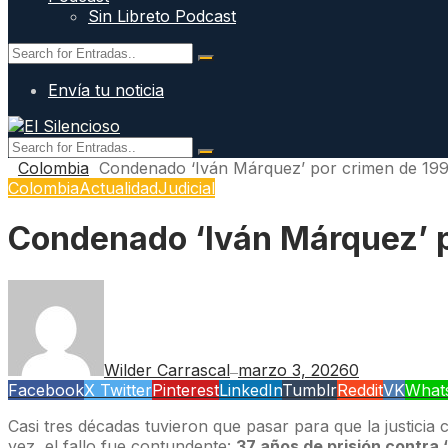
Sin Libreto Podcast
Envía tu noticia
Colombia
Condenado ‘Iván Márquez’ por crimen de 19
Colombia
Actualidad
Judicial
Condenado ‘Iván Márquez’ p
Wilder Carrascal
marzo 3, 2026
0
—
Facebook
X Twitter
Pinterest
LinkedIn
Tumblr
Reddit
VK
What
Casi tres décadas tuvieron que pasar para que la justicia
vez, el fallo fue contundente:
37 años de prisión contra 