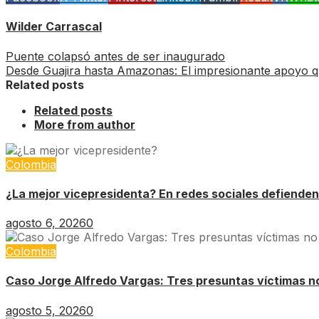
Wilder Carrascal
Puente colapsó antes de ser inaugurado
Desde Guajira hasta Amazonas: El impresionante apoyo qu
Related posts
Related posts
More from author
Colombia
¿La mejor vicepresidenta? En redes sociales defienden
agosto 6, 2026
0
Colombia
Caso Jorge Alfredo Vargas: Tres presuntas víctimas no 
agosto 5, 2026
0