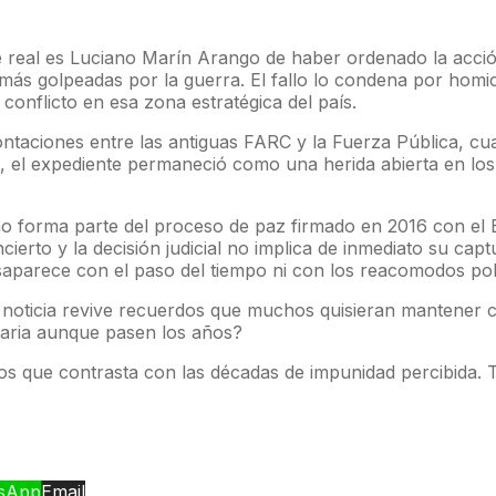
 real es Luciano Marín Arango de haber ordenado la acció
ás golpeadas por la guerra. El fallo lo condena por homici
onflicto en esa zona estratégica del país.
ntaciones entre las antiguas FARC y la Fuerza Pública, cua
, el expediente permaneció como una herida abierta en los 
 forma parte del proceso de paz firmado en 2016 con el E
rto y la decisión judicial no implica de inmediato su captur
aparece con el paso del tiempo ni con los reacomodos polí
a noticia revive recuerdos que muchos quisieran mantener c
esaria aunque pasen los años?
ños que contrasta con las décadas de impunidad percibida. Ta
sApp
Email