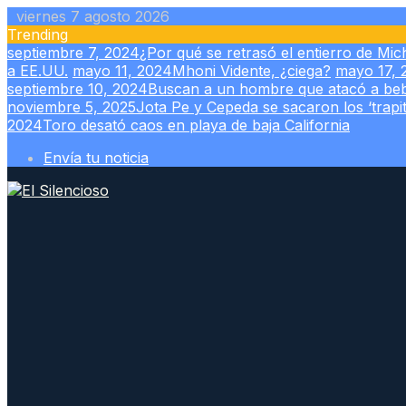
Skip
viernes 7 agosto 2026
to
Trending
content
septiembre 7, 2024
¿Por qué se retrasó el entierro de Mi
a EE.UU.
mayo 11, 2024
Mhoni Vidente, ¿ciega?
mayo 17, 
septiembre 10, 2024
Buscan a un hombre que atacó a beb
noviembre 5, 2025
Jota Pe y Cepeda se sacaron los ‘trapit
2024
Toro desató caos en playa de baja California
Envía tu noticia