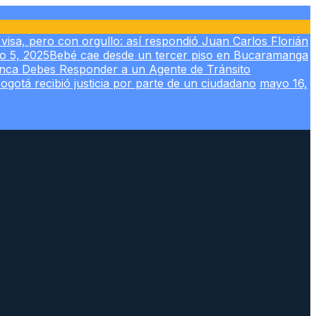
n visa, pero con orgullo: así respondió Juan Carlos Florián
o 5, 2025
Bebé cae desde un tercer piso en Bucaramanga
nca Debes Responder a un Agente de Tránsito
otá recibió justicia por parte de un ciudadano
mayo 16,