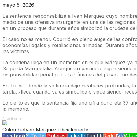
mayo 5, 2026
La sentencia responsabiliza a Iván Márquez cuyo nombre
medio de una ofensiva insurgente en una de las regiones m
en un proceso que durante años simbolizó la crudeza del c
El caso no es menor. Ocurrió en pleno auge de las confro
economías ilegales y retaliaciones armadas. Durante años
las víctimas.
La condena llega en un momento en el que Márquez ya no
Segunda Marquetalia. Aunque su paradero sigue siendo incie
responsabilidad penal por los crímenes del pasado no des
En Turbo, donde la violencia dejó cicatrices profundas, l
tardía: ¿llega cuando ya es simbólica o sigue siendo nec
Lo cierto es que la sentencia fija una cifra concreta 37 a
la memoria.
Advertisement
Colombia
Iván Márquez
judicial
muerte
Facebook
X Twitter
Pinterest
LinkedIn
Tumblr
Reddit
VK
What