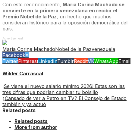
Con este reconocimiento,
María Corina Machado se
convierte en la primera venezolana en recibir el
Premio Nobel de la Paz
, un hecho que muchos
consideran histórico para la oposición democrática del
país.
Advertisement
María Corina Machado
Nobel de la Paz
venezuela
Facebook
X
Twitter
Pinterest
LinkedIn
Tumblr
Reddit
VK
WhatsApp
Email
Wilder Carrascal
¡Se viene el nuevo salario mínimo 2026! Estas son las
tres cifras que podrían cambiar tu bolsillo
¿Cansado de ver a Petro en TV? El Consejo de Estado
también y ya actuó
Related posts
Related posts
More from author