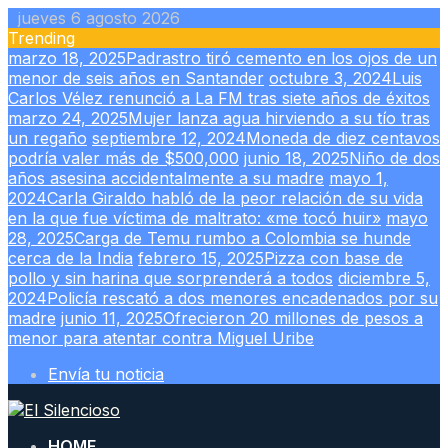
Skip
jueves 6 agosto 2026
to
Trending
content
marzo 18, 2025
Padrastro tiró cemento en los ojos de un
menor de seis años en Santander
octubre 3, 2024
Luis
Carlos Vélez renunció a La FM tras siete años de éxitos
marzo 24, 2025
Mujer lanza agua hirviendo a su tío tras
un regaño
septiembre 12, 2024
Moneda de diez centavos
podría valer más de $500,000
junio 18, 2025
Niño de dos
años asesina accidentalmente a su madre
mayo 1,
2024
Carla Giraldo habló de la peor relación de su vida
en la que fue víctima de maltrato: «me tocó huir»
mayo
28, 2025
Carga de Temu rumbo a Colombia se hunde
cerca de la India
febrero 15, 2025
Pizza con base de
pollo y sin harina que sorprenderá a todos
diciembre 5,
2024
Policía rescató a dos menores encadenados por su
madre
junio 11, 2025
Ofrecieron 20 millones de pesos a
menor para atentar contra Miguel Uribe
Envía tu noticia
HOME