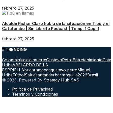
febrero 27, 2025
Alcalde Richar Claro habla de la situación en Tibú y el
Catatumbo | Sin Libreto Podcast | Temp: 1 Cap: 1
febrero 27, 2025
# TRENDING
Colombia
judicial
muerte
GustavoPetro
Entretenimiento
Cata
Uribe
ABELARDO DE LA
ESPRIELLA
bucaramanga
gustavo petro
Miguel
Uribe
Fútbol
Salud
santander
barranquilla
2026
Brasil
© 2023, Powered By
Strategy Hub SAS
Política de Privacidad
Terminos y Condiciones