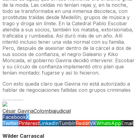
de la moda. Las celdas no tenían rejas y, en la noche,
todo se transformaba en una inmensa discoteca, con
prostitutas traídas desde Medellín, grupos de música y
trago y droga sin límite. En la Catedral Pablo Escobar
atendía a sus socios, también los mataba, extorsionaba,
traficaba y rumbeaba. Así duró más de un año. Allí
intentó incluso tener una vida normal con su familia.
Pero, después de asesinar dentro de la cárcel a dos de
sus socios de confianza, el negro Galeano y Kiko
Moncada, el gobierno Gaviria decidió intervenir. Escobar
y su círculo de confianza implementó otro plan que
tenían montado: fugarse y así lo hicieron.
Con esto queda claro que Gaviria no está autorizado a
hablar de negociaciones fallidas con grupos criminales
Advertisement
César Gaviria
Colombia
judicial
Facebook
X
Twitter
Pinterest
LinkedIn
Tumblr
Reddit
VK
WhatsApp
Email
Wilder Carrascal