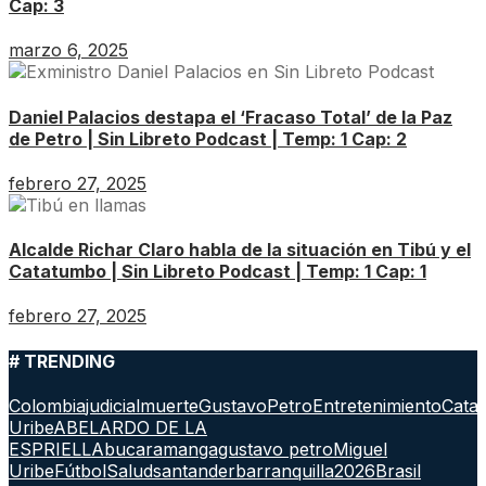
Cap: 3
marzo 6, 2025
Daniel Palacios destapa el ‘Fracaso Total’ de la Paz
de Petro | Sin Libreto Podcast | Temp: 1 Cap: 2
febrero 27, 2025
Alcalde Richar Claro habla de la situación en Tibú y el
Catatumbo | Sin Libreto Podcast | Temp: 1 Cap: 1
febrero 27, 2025
# TRENDING
Colombia
judicial
muerte
GustavoPetro
Entretenimiento
Cata
Uribe
ABELARDO DE LA
ESPRIELLA
bucaramanga
gustavo petro
Miguel
Uribe
Fútbol
Salud
santander
barranquilla
2026
Brasil