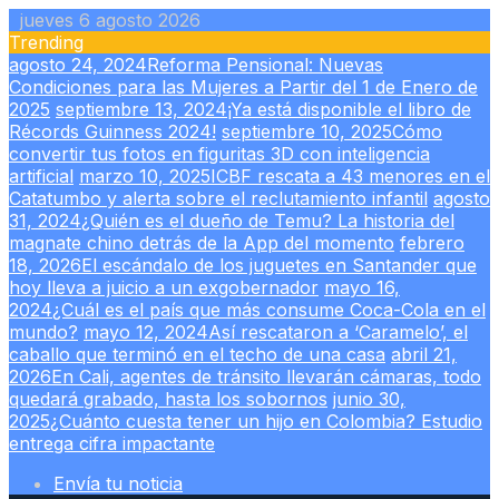
Skip
jueves 6 agosto 2026
to
Trending
content
agosto 24, 2024
Reforma Pensional: Nuevas
Condiciones para las Mujeres a Partir del 1 de Enero de
2025
septiembre 13, 2024
¡Ya está disponible el libro de
Récords Guinness 2024!
septiembre 10, 2025
Cómo
convertir tus fotos en figuritas 3D con inteligencia
artificial
marzo 10, 2025
ICBF rescata a 43 menores en el
Catatumbo y alerta sobre el reclutamiento infantil
agosto
31, 2024
¿Quién es el dueño de Temu? La historia del
magnate chino detrás de la App del momento
febrero
18, 2026
El escándalo de los juguetes en Santander que
hoy lleva a juicio a un exgobernador
mayo 16,
2024
¿Cuál es el país que más consume Coca-Cola en el
mundo?
mayo 12, 2024
Así rescataron a ‘Caramelo’, el
caballo que terminó en el techo de una casa
abril 21,
2026
En Cali, agentes de tránsito llevarán cámaras, todo
quedará grabado, hasta los sobornos
junio 30,
2025
¿Cuánto cuesta tener un hijo en Colombia? Estudio
entrega cifra impactante
Envía tu noticia