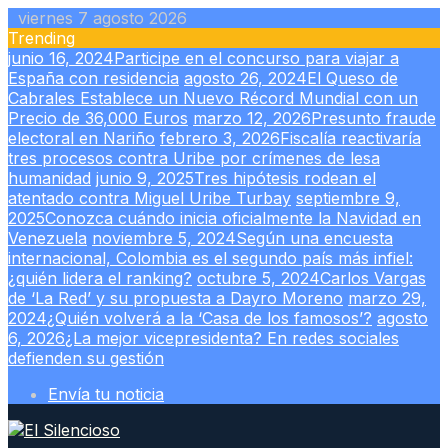
Skip
viernes 7 agosto 2026
to
Trending
content
junio 16, 2024
Participe en el concurso para viajar a
España con residencia
agosto 26, 2024
El Queso de
Cabrales Establece un Nuevo Récord Mundial con un
Precio de 36,000 Euros
marzo 12, 2026
Presunto fraude
electoral en Nariño
febrero 3, 2026
Fiscalía reactivaría
tres procesos contra Uribe por crímenes de lesa
humanidad
junio 9, 2025
Tres hipótesis rodean el
atentado contra Miguel Uribe Turbay
septiembre 9,
2025
Conozca cuándo inicia oficialmente la Navidad en
Venezuela
noviembre 5, 2024
Según una encuesta
internacional, Colombia es el segundo país más infiel:
¿quién lidera el ranking?
octubre 5, 2024
Carlos Vargas
de ‘La Red’ y su propuesta a Dayro Moreno
marzo 29,
2024
¿Quién volverá a la ‘Casa de los famosos’?
agosto
6, 2026
¿La mejor vicepresidenta? En redes sociales
defienden su gestión
Envía tu noticia