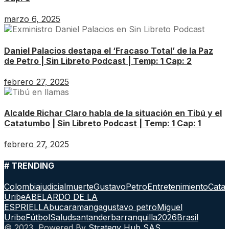
marzo 6, 2025
Daniel Palacios destapa el ‘Fracaso Total’ de la Paz
de Petro | Sin Libreto Podcast | Temp: 1 Cap: 2
febrero 27, 2025
Alcalde Richar Claro habla de la situación en Tibú y el
Catatumbo | Sin Libreto Podcast | Temp: 1 Cap: 1
febrero 27, 2025
# TRENDING
Colombia
judicial
muerte
GustavoPetro
Entretenimiento
Cata
Uribe
ABELARDO DE LA
ESPRIELLA
bucaramanga
gustavo petro
Miguel
Uribe
Fútbol
Salud
santander
barranquilla
2026
Brasil
© 2023, Powered By
Strategy Hub SAS