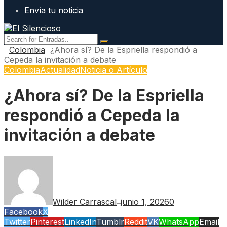
Envía tu noticia
Colombia
¿Ahora sí? De la Espriella respondió a
Cepeda la invitación a debate
Colombia
Actualidad
Noticia o Artículo
¿Ahora sí? De la Espriella
respondió a Cepeda la
invitación a debate
Wilder Carrascal
junio 1, 2026
0
—
Facebook
X
Twitter
Pinterest
LinkedIn
Tumblr
Reddit
VK
WhatsApp
Email