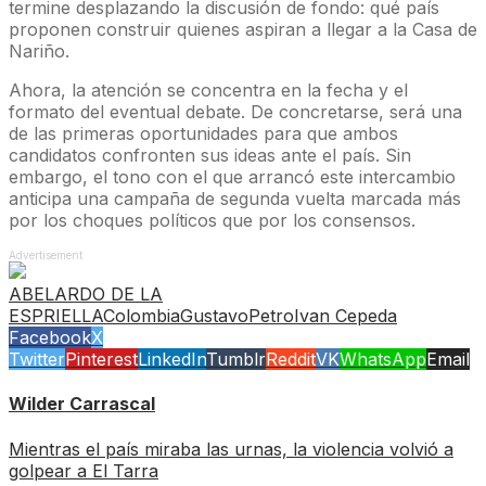
termine desplazando la discusión de fondo: qué país
proponen construir quienes aspiran a llegar a la Casa de
Nariño.
Ahora, la atención se concentra en la fecha y el
formato del eventual debate. De concretarse, será una
de las primeras oportunidades para que ambos
candidatos confronten sus ideas ante el país. Sin
embargo, el tono con el que arrancó este intercambio
anticipa una campaña de segunda vuelta marcada más
por los choques políticos que por los consensos.
Advertisement
ABELARDO DE LA
ESPRIELLA
Colombia
GustavoPetro
Ivan Cepeda
Facebook
X
Twitter
Pinterest
LinkedIn
Tumblr
Reddit
VK
WhatsApp
Email
Wilder Carrascal
Mientras el país miraba las urnas, la violencia volvió a
golpear a El Tarra