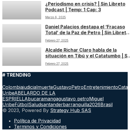
¿Periodismo en crisis? | Sin Libreto
Podcast | Temp: 1 Cap: 3
Marzo 6, 2025
Daniel Palacios destapa el ‘Fracaso
Total’ de la Paz de Petro | Sin Libreto
Podcast | Temp: 1 Cap: 2
Febrero 27, 2025
Alcalde Richar Claro habla de la
situación en Tibú y el Catatumbo | Si
Libreto Podcast | Temp: 1 Cap: 1
Febrero 27, 2025
# TRENDING
Colombia
judicial
muerte
GustavoPetro
Entretenimiento
Cata
Uribe
ABELARDO DE LA
ESPRIELLA
bucaramanga
gustavo petro
Miguel
Uribe
Fútbol
Salud
santander
barranquilla
2026
Brasil
© 2023, Powered By
Strategy Hub SAS
Política de Privacidad
Terminos y Condiciones