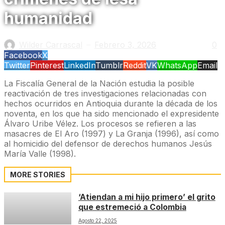
humanidad
Wilder Carrascal
Febrero 3, 2026
0
—
Facebook
X
Twitter
Pinterest
LinkedIn
Tumblr
Reddit
VK
WhatsApp
Email
La Fiscalía General de la Nación estudia la posible
reactivación de tres investigaciones relacionadas con
hechos ocurridos en Antioquia durante la década de los
noventa, en los que ha sido mencionado el expresidente
Álvaro Uribe Vélez. Los procesos se refieren a las
masacres de El Aro (1997) y La Granja (1996), así como
al homicidio del defensor de derechos humanos Jesús
María Valle (1998).
MORE STORIES
‘Atiendan a mi hijo primero’ el grito
que estremeció a Colombia
Agosto 22, 2025