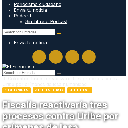
Periodismo ciudadano
Envía tu noticia
Podcast
Sin Libreto Podcast
Envía tu noticia
Colombia
Fiscalía reactivaría tres procesos contra
Uribe por crímenes de lesa humanidad
COLOMBIA
ACTUALIDAD
JUDICIAL
Fiscalía reactivaría tres
procesos contra Uribe por
crímenes de lesa