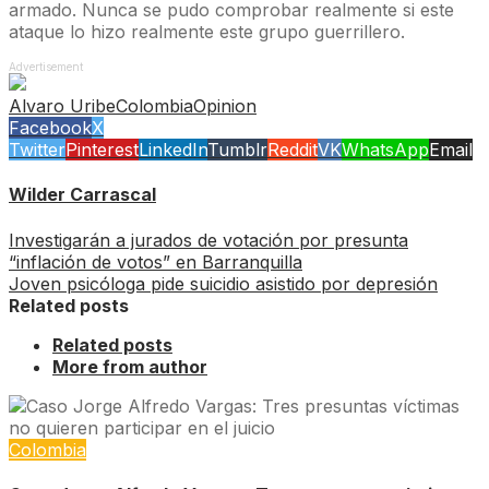
armado. Nunca se pudo comprobar realmente si este
ataque lo hizo realmente este grupo guerrillero.
Advertisement
Alvaro Uribe
Colombia
Opinion
Facebook
X
Twitter
Pinterest
LinkedIn
Tumblr
Reddit
VK
WhatsApp
Email
Wilder Carrascal
Investigarán a jurados de votación por presunta
“inflación de votos” en Barranquilla
Joven psicóloga pide suicidio asistido por depresión
Related posts
Related posts
More from author
Colombia