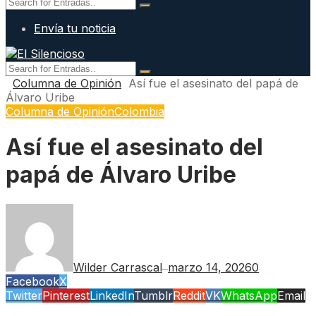
Envía tu noticia
Columna de Opinión
Así fue el asesinato del papá de
Álvaro Uribe
Columna de Opinión
Colombia
Así fue el asesinato del
papá de Álvaro Uribe
Wilder Carrascal
marzo 14, 2026
0
—
Facebook
X
Twitter
Pinterest
LinkedIn
Tumblr
Reddit
VK
WhatsApp
Email