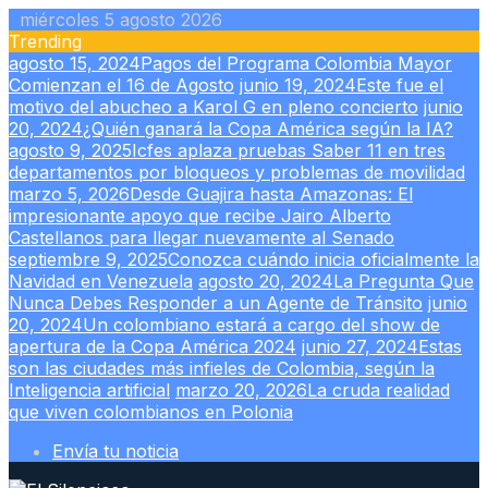
Skip
miércoles 5 agosto 2026
to
Trending
content
agosto 15, 2024
Pagos del Programa Colombia Mayor
Comienzan el 16 de Agosto
junio 19, 2024
Este fue el
motivo del abucheo a Karol G en pleno concierto
junio
20, 2024
¿Quién ganará la Copa América según la IA?
agosto 9, 2025
Icfes aplaza pruebas Saber 11 en tres
departamentos por bloqueos y problemas de movilidad
marzo 5, 2026
Desde Guajira hasta Amazonas: El
impresionante apoyo que recibe Jairo Alberto
Castellanos para llegar nuevamente al Senado
septiembre 9, 2025
Conozca cuándo inicia oficialmente la
Navidad en Venezuela
agosto 20, 2024
La Pregunta Que
Nunca Debes Responder a un Agente de Tránsito
junio
20, 2024
Un colombiano estará a cargo del show de
apertura de la Copa América 2024
junio 27, 2024
Estas
son las ciudades más infieles de Colombia, según la
Inteligencia artificial
marzo 20, 2026
La cruda realidad
que viven colombianos en Polonia
Envía tu noticia