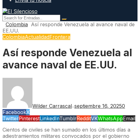
Envía tu noticia
Colombia
Así responde Venezuela al avance naval de
EE.UU.
Colombia
Actualidad
Frontera
Así responde Venezuela al
avance naval de EE.UU.
Wilder Carrascal
septiembre 16, 2025
0
—
Facebook
X
Twitter
Pinterest
LinkedIn
Tumblr
Reddit
VK
WhatsApp
Email
Cientos de civiles se han sumado en los últimos días a
adiestramientos militares convocados por el gobierno