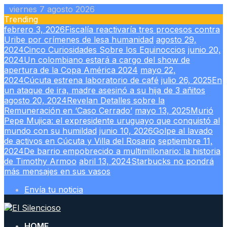
Skip
viernes 7 agosto 2026
to
Trending
content
febrero 3, 2026
Fiscalía reactivaría tres procesos contra
Uribe por crímenes de lesa humanidad
agosto 29,
2024
Cinco Curiosidades Sobre los Equinoccios
junio 20,
2024
Un colombiano estará a cargo del show de
apertura de la Copa América 2024
mayo 22,
2024
Cúcuta estrena laboratorio de café
julio 26, 2025
En
un ataque de ira, madre asesinó a su hija de 3 añitos
agosto 20, 2024
Revelan Detalles sobre la
Remuneración en ‘Caso Cerrado’
mayo 13, 2025
Murió
Pepe Mujica: el expresidente uruguayo que conquistó al
mundo con su humildad
junio 10, 2026
Golpe al lavado
de activos en Cúcuta y Villa del Rosario
septiembre 11,
2024
De barrio empobrecido a multimillonario: la historia
de Timothy Armoo
abril 13, 2024
Starbucks no pondrá
más mensajes en sus vasos
Envía tu noticia
HOME