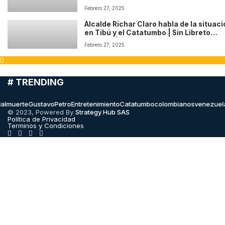
Temp: 1 Cap: 2
Febrero 27, 2025
Alcalde Richar Claro habla de la situac
en Tibú y el Catatumbo | Sin Libreto
Podcast | Temp: 1 Cap: 1
Febrero 27, 2025
# TRENDING
erte
GustavoPetro
Entretenimiento
Catatumbo
colombianos
venezuela
hal
© 2023, Powered By
Strategy Hub SAS
Política de Privacidad
Terminos y Condiciones