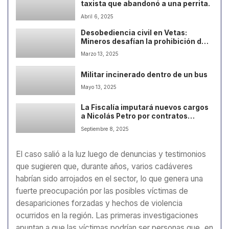
taxista que abandonó a una perrita.
Abril 6, 2025
Desobediencia civil en Vetas:
Mineros desafían la prohibición de
la minería en el Páramo de
Marzo 13, 2025
Santurbán.
Militar incinerado dentro de un bus
Mayo 13, 2025
La Fiscalía imputará nuevos cargos
a Nicolás Petro por contratos
irregulares
Septiembre 8, 2025
El caso salió a la luz luego de denuncias y testimonios
que sugieren que, durante años, varios cadáveres
habrían sido arrojados en el sector, lo que genera una
fuerte preocupación por las posibles víctimas de
desapariciones forzadas y hechos de violencia
ocurridos en la región. Las primeras investigaciones
apuntan a que las víctimas podrían ser personas que, en