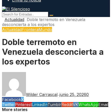
Envía tu noticia
Actualidad
Doble terremoto en Venezuela
desconcierta a los expertos
Actualidad
Frontera
Mundo
Doble terremoto en
Venezuela desconcierta a
los expertos
Wilder Carrascal
junio 25, 2026
0
—
Facebook
X
Twitter
Pinterest
LinkedIn
Tumblr
Reddit
VK
WhatsApp
Email
More stories