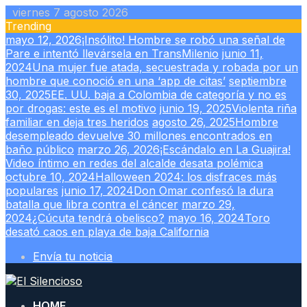
Skip
viernes 7 agosto 2026
to
Trending
content
mayo 12, 2026
¡Insólito! Hombre se robó una señal de
Pare e intentó llevársela en TransMilenio
junio 11,
2024
Una mujer fue atada, secuestrada y robada por un
hombre que conoció en una ‘app de citas’
septiembre
30, 2025
EE. UU. baja a Colombia de categoría y no es
por drogas: este es el motivo
junio 19, 2025
Violenta riña
familiar en deja tres heridos
agosto 26, 2025
Hombre
desempleado devuelve 30 millones encontrados en
baño público
marzo 26, 2026
¡Escándalo en La Guajira!
Video íntimo en redes del alcalde desata polémica
octubre 10, 2024
Halloween 2024: los disfraces más
populares
junio 17, 2024
Don Omar confesó la dura
batalla que libra contra el cáncer
marzo 29,
2024
¿Cúcuta tendrá obelisco?
mayo 16, 2024
Toro
desató caos en playa de baja California
Envía tu noticia
HOME