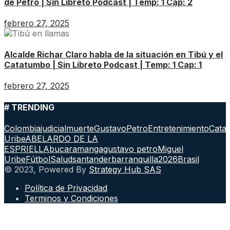
de Petro | Sin Libreto Podcast | Temp: 1 Cap: 2
febrero 27, 2025
Alcalde Richar Claro habla de la situación en Tibú y el
Catatumbo | Sin Libreto Podcast | Temp: 1 Cap: 1
febrero 27, 2025
# TRENDING
Colombia
judicial
muerte
GustavoPetro
Entretenimiento
Cata
Uribe
ABELARDO DE LA
ESPRIELLA
bucaramanga
gustavo petro
Miguel
Uribe
Fútbol
Salud
santander
barranquilla
2026
Brasil
© 2023, Powered By
Strategy Hub SAS
Política de Privacidad
Terminos y Condiciones