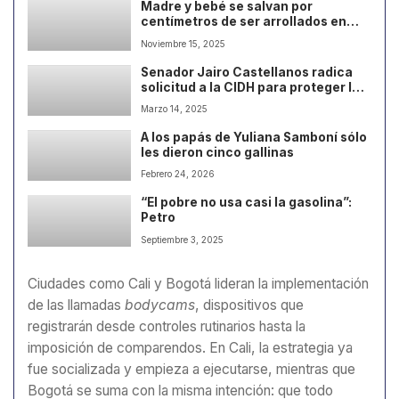
Madre y bebé se salvan por
centímetros de ser arrollados en
plena obra mal señalizada
Noviembre 15, 2025
Senador Jairo Castellanos radica
solicitud a la CIDH para proteger los
Derechos Humanos en el Catatumbo
Marzo 14, 2025
A los papás de Yuliana Samboní sólo
les dieron cinco gallinas
Febrero 24, 2026
“El pobre no usa casi la gasolina”:
Petro
Septiembre 3, 2025
Ciudades como Cali y Bogotá lideran la implementación
de las llamadas
bodycams
, dispositivos que
registrarán desde controles rutinarios hasta la
imposición de comparendos. En Cali, la estrategia ya
fue socializada y empieza a ejecutarse, mientras que
Bogotá se suma con la misma intención: que todo