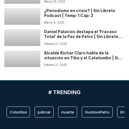
Marzo 13, 2025
¿Periodismo en crisis? | Sin Libreto
Podcast | Temp: 1 Cap: 3
Marzo 6, 2025
Daniel Palacios destapa el ‘Fracaso
Total’ de la Paz de Petro | Sin Libreto
Podcast | Temp: 1 Cap: 2
Febrero 27, 2025
Alcalde Richar Claro habla de la
situación en Tibú y el Catatumbo | Sin
Libreto Podcast | Temp: 1 Cap: 1
Febrero 27, 2025
# TRENDING
Colombia
judicial
muerte
GustavoPetro
Entr