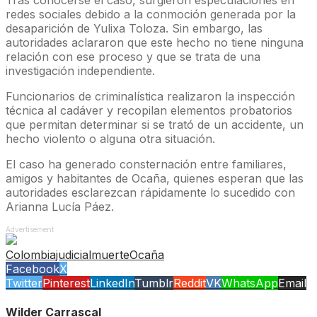
Tras conocerse el caso, surgieron especulaciones en
redes sociales debido a la conmoción generada por la
desaparición de Yulixa Toloza. Sin embargo, las
autoridades aclararon que este hecho no tiene ninguna
relación con ese proceso y que se trata de una
investigación independiente.
Funcionarios de criminalística realizaron la inspección
técnica al cadáver y recopilan elementos probatorios
que permitan determinar si se trató de un accidente, un
hecho violento o alguna otra situación.
El caso ha generado consternación entre familiares,
amigos y habitantes de Ocaña, quienes esperan que las
autoridades esclarezcan rápidamente lo sucedido con
Arianna Lucía Páez.
Advertisement
Colombia
judicial
muerte
Ocaña
Facebook
X
Twitter
Pinterest
LinkedIn
Tumblr
Reddit
VK
WhatsApp
Email
Wilder Carrascal