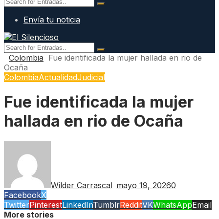
Envía tu noticia
Colombia
Fue identificada la mujer hallada en rio de
Ocaña
Colombia
Actualidad
Judicial
Fue identificada la mujer
hallada en rio de Ocaña
Wilder Carrascal
mayo 19, 2026
0
—
Facebook
X
Twitter
Pinterest
LinkedIn
Tumblr
Reddit
VK
WhatsApp
Email
More stories