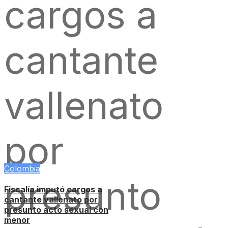
Colombia
Fiscalía imputó cargos a
cantante vallenato por
presunto acto sexual con
menor