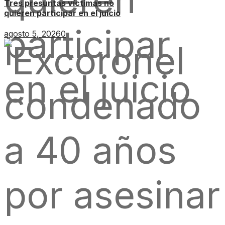
Tres presuntas víctimas no
quieren participar en el juicio
agosto 5, 2026
0