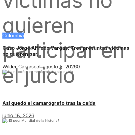
Colombia
Caso Jorge Alfredo Vargas: Tres presuntas víctimas
no quieren par...
Wilder Carrascal
agosto 5, 2026
0
—
Así quedó el camarógrafo tras la caída
junio 18, 2026