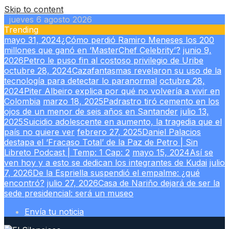
Skip to content
jueves 6 agosto 2026
Trending
mayo 31, 2024
¿Cómo perdió Ramiro Meneses los 200
millones que ganó en ‘MasterChef Celebrity’?
junio 9,
2026
Petro le puso fin al costoso privilegio de Uribe
octubre 28, 2024
Cazafantasmas revelaron su uso de la
tecnología para detectar lo paranormal
octubre 28,
2024
Piter Albeiro explica por qué no volvería a vivir en
Colombia
marzo 18, 2025
Padrastro tiró cemento en los
ojos de un menor de seis años en Santander
julio 13,
2025
Suicidio adolescente en aumento, la tragedia que el
país no quiere ver
febrero 27, 2025
Daniel Palacios
destapa el ‘Fracaso Total’ de la Paz de Petro | Sin
Libreto Podcast | Temp: 1 Cap: 2
mayo 15, 2024
Así se
ven hoy y a esto se dedican los integrantes de Kudai
julio
7, 2026
De la Espriella suspendió el empalme: ¿qué
encontró?
julio 27, 2026
Casa de Nariño dejará de ser la
sede presidencial: será un museo
Envía tu noticia