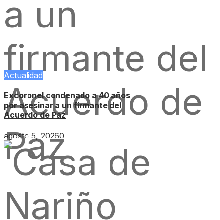
Actualidad
Excoronel condenado a 40 años
por asesinar a un firmante del
Acuerdo de Paz
agosto 5, 2026
0